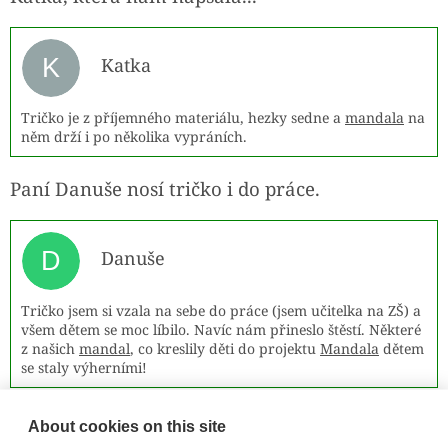
K
Katka
Tričko je z příjemného materiálu, hezky sedne a
mandala
na
něm drží i po několika vypráních.
Paní Danuše nosí tričko i do práce.
D
Danuše
Tričko jsem si vzala na sebe do práce (jsem učitelka na ZŠ) a
všem dětem se moc líbilo. Navíc nám přineslo štěstí. Některé
z našich
mandal
, co kreslily děti do projektu
Mandala
dětem
se staly výherními!
Už máte své
mandalové triko
radosti a lásky
About cookies on this site
doma i vy?