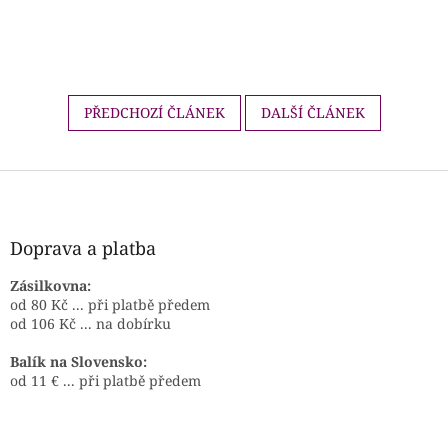
PŘEDCHOZÍ ČLÁNEK
DALŠÍ ČLÁNEK
Z
á
p
a
Doprava a platba
t
í
Zásilkovna:
od 80 Kč ... při platbě předem
od 106 Kč ... na dobírku
Balík na Slovensko:
od 11 € ... při platbě předem