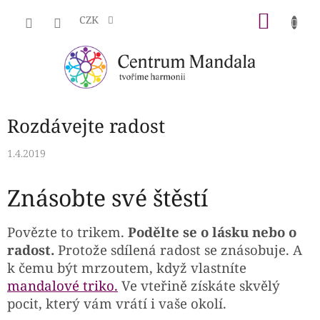
Přejít
NÁKU
na
CZK
obsah
KOŠÍK
Rozdávejte radost
1.4.2019
Znásobte své štěstí
Povězte to trikem.
Podělte se o lásku nebo o
radost.
Protože sdílená radost se znásobuje. A
k čemu být mrzoutem, když vlastníte
mandalové triko.
Ve vteřině získáte skvělý
pocit, který vám vrátí i vaše okolí.