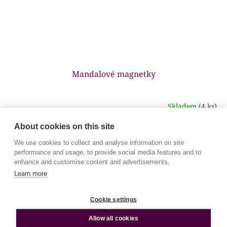
Mandalové magnetky
Skladem
(4 ks)
Průměrné
hodnocení
About cookies on this site
produktu
55 Kč
DETAIL
je
We use cookies to collect and analyse information on site
5,0
performance and usage, to provide social media features and to
z
enhance and customise content and advertisements.
5
ZOBRAZIT VŠECHNY SOUVISEJÍCÍ PRODUKTY
Learn more
hvězdiček.
Cookie settings
Varianty
Popis
Podobné (1)
Hodnocení (7)
Diskuze
Allow all cookies