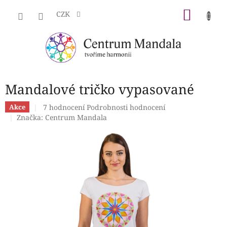
Přejít
NÁKU
na
CZK
obsah
KOŠÍK
Mandalové tričko vypasované
Průměrné
7 hodnocení
Podrobnosti hodnocení
Akce
hodnocení
Značka:
Centrum Mandala
produktu
je
4,7
z
5
hvězdiček.