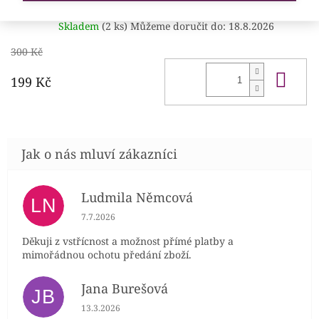
Akce
radost, XL
Skladem
(2 ks)
Můžeme doručit do:
18.8.2026
300 Kč
Do 
199 Kč
Ludmila Němcová
LN
Hodnocení obchodu je 5 z 5 hvězdiček.
7.7.2026
Děkuji z vstřícnost a možnost přímé platby a
mimořádnou ochotu předání zboží.
Jana Burešová
JB
Hodnocení obchodu je 5 z 5 hvězdiček.
13.3.2026