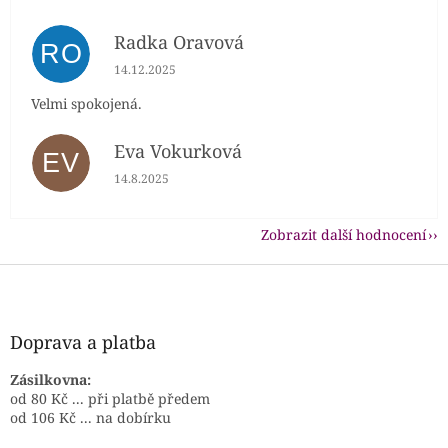
Radka Oravová
RO
Hodnocení obchodu je 5 z 5 hvězdiček.
14.12.2025
Velmi spokojená.
Eva Vokurková
EV
Hodnocení obchodu je 5 z 5 hvězdiček.
14.8.2025
Zobrazit další hodnocení
Z
á
p
a
Doprava a platba
t
í
Zásilkovna:
od 80 Kč ... při platbě předem
od 106 Kč ... na dobírku