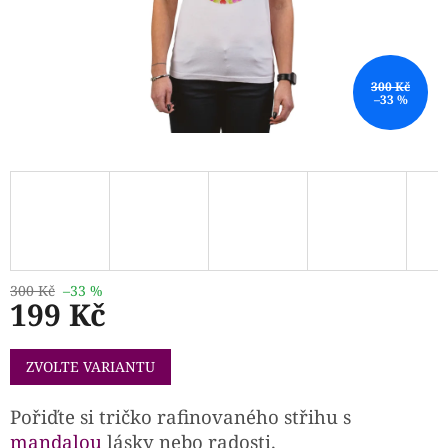
300 Kč
–33 %
300 Kč
–33 %
199 Kč
Měrná
ZVOLTE VARIANTU
cena:
Pořiďte si tričko rafinovaného střihu s
mandalou
lásky nebo radosti.