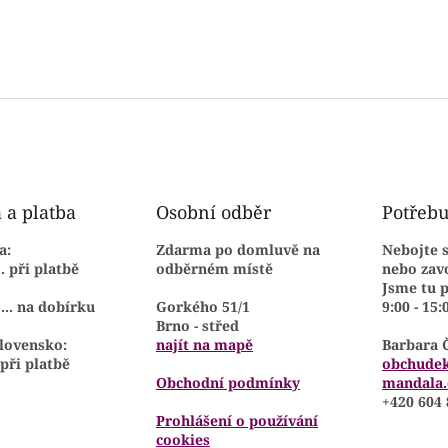
ý
p
i
s
u
 a platba
Osobní odběr
Potřebu
a:
Zdarma
po domluvě na
Nebojte 
.. při platbě
odběrném místě
nebo zavo
Jsme tu p
... na dobírku
Gorkého 51/1
9:00 - 15:
Brno - střed
Slovensko:
najít na mapě
Barbara 
 při platbě
obchude
Obchodní podmínky
mandala.
+420 604 
Prohlášení o používání
cookies