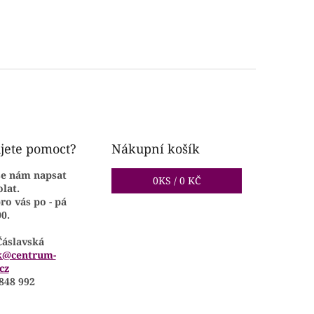
jete pomoct?
Nákupní košík
se nám napsat
0
KS /
0 KČ
lat.
ro vás po - pá
00.
Čáslavská
k@centrum-
cz
848 992