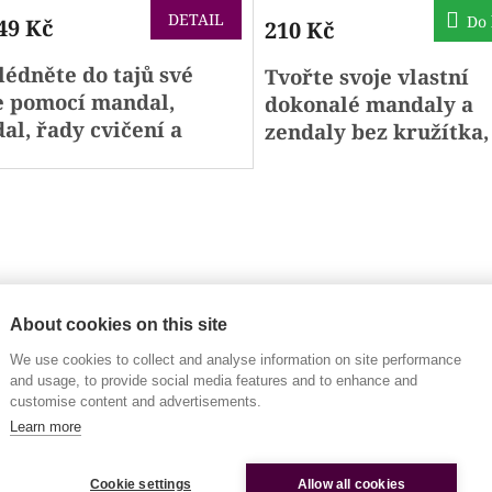
uktu
produktu
DETAIL
Do 
49 Kč
210 Kč
je
5,0
édněte do tajů své
Tvořte svoje
vlastní
z
5
e
pomocí mandal,
dokonalé mandaly a
iček.
hvězdiček.
al, řady cvičení a
zendaly
bez kružítka,
dalového
pravítka a úhloměru.
nostického testu. Jen v
u i s ročním kurzem,
rým vás provede
rka knihy.
About cookies on this site
We use cookies to collect and analyse information on site performance
and usage, to provide social media features and to enhance and
customise content and advertisements.
ečně vylepšíme svět!
Learn more
Cookie settings
Allow all cookies
Skladem
(>5 ks)
ěrné