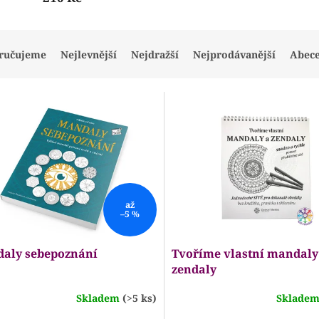
ručujeme
Nejlevnější
Nejdražší
Nejprodávanější
Abec
až
–5 %
aly sebepoznání
Tvoříme vlastní mandaly
zendaly
Skladem
(>5 ks)
Sklade
ěrné
Průměrné
ocení
hodnocení