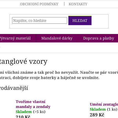
OBCHODNÍ PODMÍNKY
KONTAKTY
HLEDAT
Výtvarný materiál
Mandalové dárky
Doprava a platby
y
tanglové vzory
í všichni známe a tak proč ho nevyužít. Naučte se pár vzorů
traci, d
obijete svoje baterky a b
áječně se uvolníte.
rodávanější
Tvoříme vlastní
Umění zentagl
mandaly a zendaly
Skladem
(1 ks)
Skladem
(>5 ks)
289 Kč
210 Kč