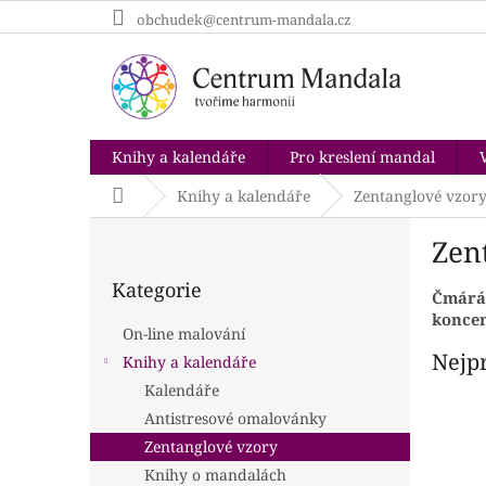
Přejít
obchudek@centrum-mandala.cz
na
obsah
Knihy a kalendáře
Pro kreslení mandal
Domů
Knihy a kalendáře
Zentanglové vzor
P
Zen
o
Přeskočit
s
Kategorie
kategorie
t
Čmárán
koncen
r
On-line malování
a
Nejp
Knihy a kalendáře
n
Kalendáře
n
í
Antistresové omalovánky
p
Zentanglové vzory
a
Knihy o mandalách