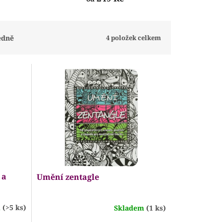
4
položek celkem
edně
 a
Umění zentagle
m
(>5 ks)
Skladem
(1 ks)
Průměrné
hodnocení