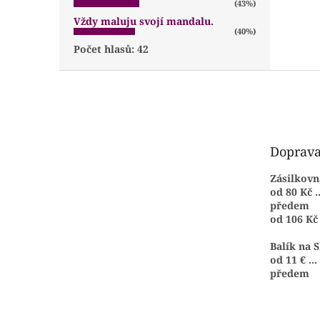
(43%)
Vždy maluju svojí mandalu.
(40%)
Počet hlasů:
42
Z
á
p
a
t
Doprava
í
Zásilkovn
od 80 Kč .
předem
od 106 Kč 
Balík na 
od 11 € ...
předem