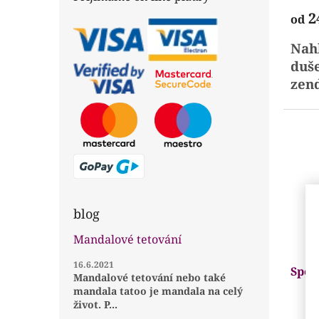
prod
2
od
je
4,8
Nahl
z
5
duš
hvězd
zend
man
diag
ledn
kte
auto
blog
Mandalové tetování
16.6.2021
Spol
Mandalové tetování nebo také
mandala tatoo je mandala na celý
život. P...
Prům