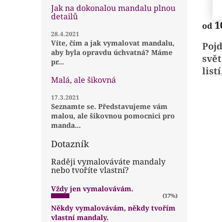
Jak na dokonalou mandalu plnou
hodn
detailů
prod
1
od
je
28.4.2021
4,6
Víte, čím a jak vymalovat mandalu,
Poj
z
aby byla opravdu úchvatná? Máme
5
svět
pr...
hvězd
list
Malá, ale šikovná
man
děti
17.3.2021
Seznamte se. Představujeme vám
malou, ale šikovnou pomocnici pro
manda...
Dotazník
Raději vymalováváte mandaly
nebo tvoříte vlastní?
Vždy jen vymalovávám.
(17%)
Někdy vymalovávám, někdy tvořím
vlastní mandaly.