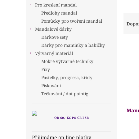
n
Pro kreslení mandal
e
Předlohy mandal
l
Ř
Pomůcky pro tvoření mandal
a
Dopo
z
Mandalové dárky
e
Dárkové sety
V
n
Dárky pro maminky a babičky
ý
í
Výtvarný materiál
p
p
Mokré výtvarné techniky
i
r
s
Fixy
o
p
d
Pastelky, progresa, křídy
r
u
Pískování
o
k
Tečkování / dot paintig
d
t
u
ů
Mand
k
t
OD 60,- KČ PO ČR I SR
ů
Prům
hodn
Přijímáme on-line platby