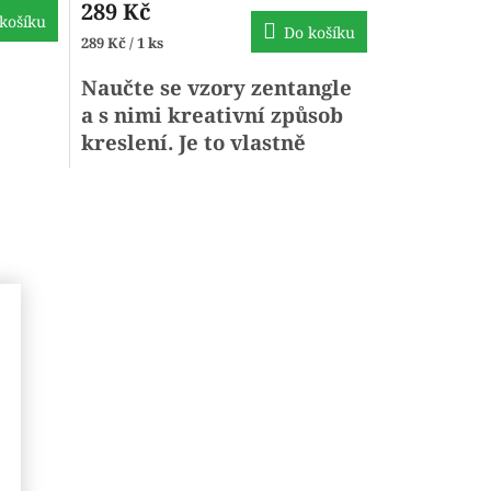
289 Kč
produktu
košíku
Do košíku
je
Měrná
289 Kč / 1 ks
4,0
cena:
z
Naučte se vzory
zentangle
5
a s nimi kreativní způsob
hvězdiček.
kreslení. Je to vlastně
čmárání
.