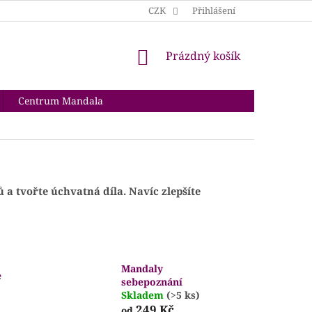
CZK
Přihlášení
NÁKUPNÍ
Prázdný košík
KOŠÍK
Centrum Mandala
 a tvořte úchvatná díla. Navíc z
lepšíte
Mandaly
e
sebepoznání
Skladem
(>5 ks)
249 Kč
od