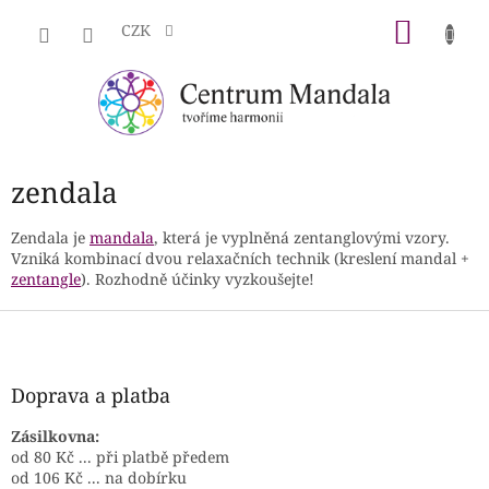
Přejít
NÁKU
na
CZK
obsah
KOŠÍK
zendala
Zendala je
mandala
, která je vyplněná zentanglovými vzory.
Vzniká kombinací dvou relaxačních technik (kreslení mandal +
zentangle
). Rozhodně účinky vyzkoušejte!
Z
á
p
a
Doprava a platba
t
í
Zásilkovna:
od 80 Kč ... při platbě předem
od 106 Kč ... na dobírku