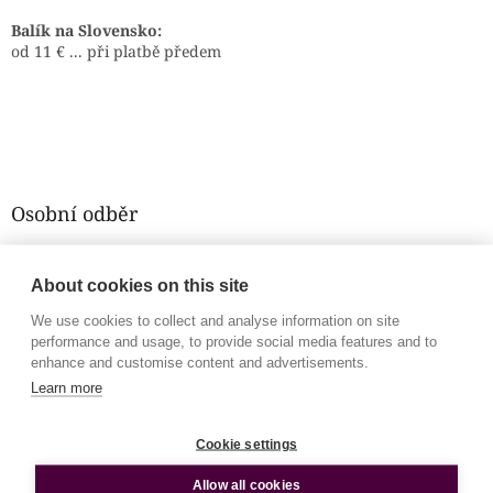
Balík na Slovensko:
od 11 € ... při platbě předem
Osobní odběr
Zdarma
po domluvě na odběrném místě
About cookies on this site
Gorkého 51/1
Brno - střed
We use cookies to collect and analyse information on site
najít na mapě
performance and usage, to provide social media features and to
enhance and customise content and advertisements.
Obchodní podmínky
Learn more
Prohlášení o používání cookies
Cookie settings
Allow all cookies