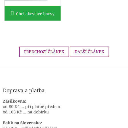
Chci akrylové barvy
PŘEDCHOZÍ ČLÁNEK
DALŠÍ ČLÁNEK
Z
á
p
a
Doprava a platba
t
í
Zásilkovna:
od 80 Kč ... při platbě předem
od 106 Kč ... na dobírku
Balík na Slovensko: