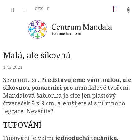
Přejít
NÁKU
na
CZK
obsah
KOŠÍK
Malá, ale šikovná
17.3.2021
Seznamte se.
Představujeme vám malou, ale
šikovnou pomocnici
pro mandalové tvoření.
Mandalová šablonka je sice jen plastový
čtvereček 9 x 9 cm, ale užijete si s ní mnoho
legrace. Nevěříte?
TUPOVÁNÍ
Tupování je velmi
jednoduchá technika,