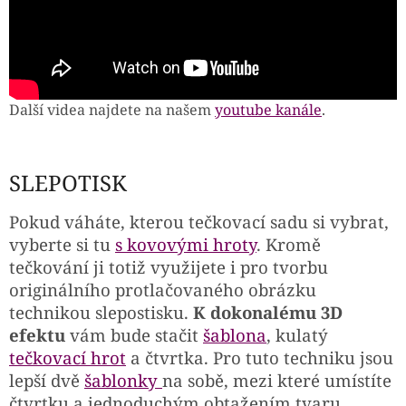
Další videa najdete na našem
youtube kanále
.
SLEPOTISK
Pokud váháte, kterou tečkovací sadu si vybrat,
vyberte si tu
s kovovými hroty
. Kromě
tečkování ji totiž využijete i pro tvorbu
originálního protlačovaného obrázku
technikou slepostisku.
K dokonalému 3D
efektu
vám bude stačit
šablona
, kulatý
tečkovací hrot
a čtvrtka. Pro tuto techniku jsou
lepší dvě
šablonky
na sobě, mezi které umístíte
čtvrtku a jednoduchým obtažením tvaru