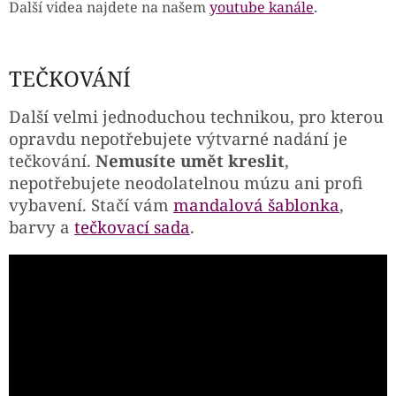
Další videa najdete na našem
youtube kanále
.
TEČKOVÁNÍ
Další velmi jednoduchou technikou, pro kterou
opravdu nepotřebujete výtvarné nadání je
tečkování.
Nemusíte umět kreslit
,
nepotřebujete neodolatelnou múzu ani profi
vybavení. Stačí vám
mandalová šablonka
,
barvy a
tečkovací sada
.