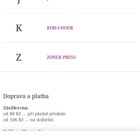
K
KOH-I-NOOR
Z
ZONER PRESS
Z
á
p
a
Doprava a platba
t
í
Zásilkovna:
od 80 Kč ... při platbě předem
od 106 Kč ... na dobírku
Balík na Slovensko:
od 11 € ... při platbě předem