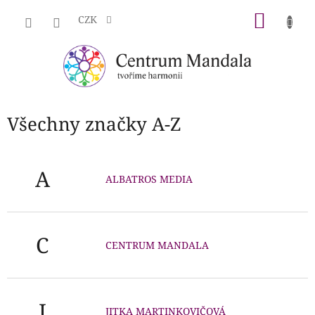
Přejít
NÁKU
na
CZK
obsah
KOŠÍK
Všechny značky A-Z
A
ALBATROS MEDIA
C
CENTRUM MANDALA
J
JITKA MARTINKOVIČOVÁ