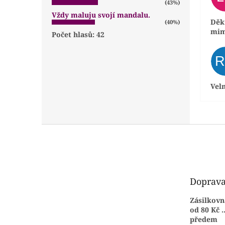
(43%)
Vždy maluju svojí mandalu.
Děku
(40%)
mim
Počet hlasů:
42
Vel
Z
á
p
a
t
Doprava
í
Zásilkovn
od 80 Kč .
předem