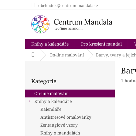
Přejít
obchudek@centrum-mandala.cz
na
obsah
Knihy a kalendáře
Pro kreslení mandal
Domů
On-line malování
Barvy, tvary a jeji
P
Bar
o
Přeskočit
s
Kategorie
Průmě
1 hodn
kategorie
t
hodnoc
r
produk
On-line malování
a
je
Knihy a kalendáře
n
5,0
Kalendáře
z
n
5
í
Antistresové omalovánky
hvězdi
p
Zentanglové vzory
a
Knihy o mandalách