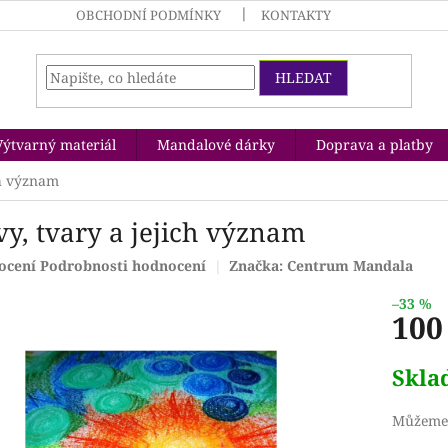
OBCHODNÍ PODMÍNKY
KONTAKTY
HLEDAT
Výtvarný materiál
Mandalové dárky
Doprava a platby
ch význam
vy, tvary a jejich význam
rné
ocení
Podrobnosti hodnocení
Značka:
Centrum Mandala
ení
tu
–33 %
100
Měrná
Skl
cena:
ček.
Můžeme 