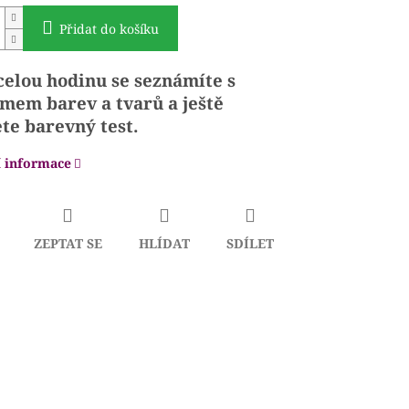
Přidat do košíku
celou hodinu se seznámíte
s
mem barev a tvarů
a ještě
ete
barevný test.
í informace
ZEPTAT SE
HLÍDAT
SDÍLET