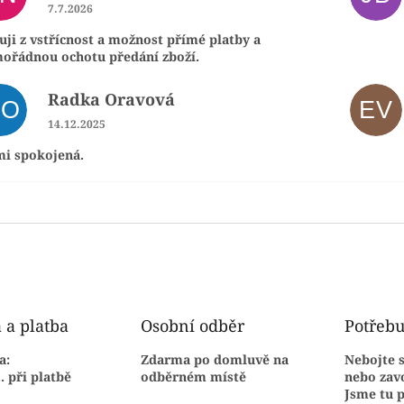
Hodnocení obchodu je 5 z 5 hvězdiček.
7.7.2026
ji z vstřícnost a možnost přímé platby a
ořádnou ochotu předání zboží.
Radka Oravová
RO
EV
Hodnocení obchodu je 5 z 5 hvězdiček.
14.12.2025
mi spokojená.
 a platba
Osobní odběr
Potřebu
a:
Zdarma
po domluvě na
Nebojte 
.. při platbě
odběrném místě
nebo zavo
Jsme tu p