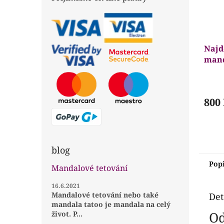
Najd
mand
setk
Prům
hodn
prod
800
je
5,0
z
5
hvězd
blog
Pop
Mandalové tetování
16.6.2021
Mandalové tetování nebo také
Det
mandala tatoo je mandala na celý
Od
život. P...