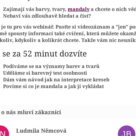
Zajímají vás barvy, tvary,
mandaly
a chcete o nich vě
Nebaví vás zdlouhavě hledat a číst?
 je tu pro vás
webinář. Pusťte si
videozáznam
a "jen" po
mě spousty
informací
také
cvičení, která můžete okamž
koliv, kdykoliv a kolikrát chcete.
Takže vám nic neunik
 se za 52 minut dozvíte
Podíváme se na
významy barev a tvarů
Uděláme si
barevný test osobnosti
Dám vám návod jak na interpretace kreseb
Povíme si co je mandala a jak jí vykládat
Ludmila Němcová
LN
JB