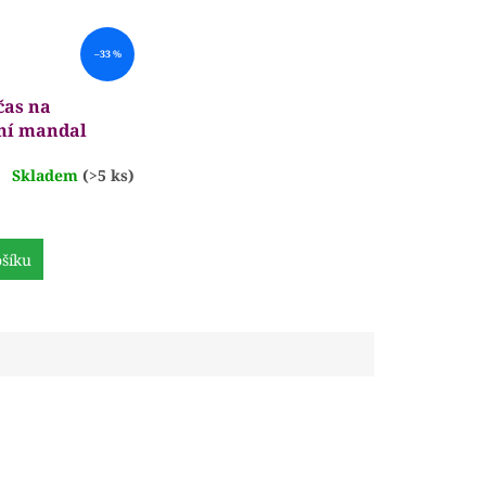
–33 %
čas na
ní mandal
Skladem
(>5 ks)
é
í
šíku
.