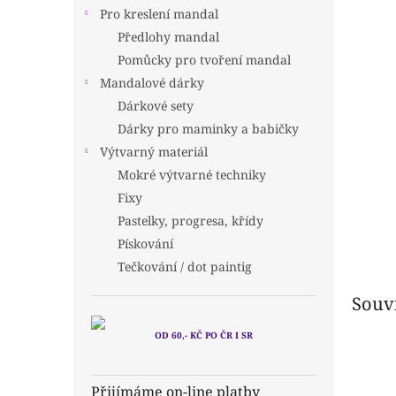
n
Pro kreslení mandal
e
Předlohy mandal
l
Pomůcky pro tvoření mandal
Mandalové dárky
Dárkové sety
Dárky pro maminky a babičky
Výtvarný materiál
Mokré výtvarné techniky
Fixy
Pastelky, progresa, křídy
Pískování
Tečkování / dot paintig
Souvi
OD 60,- KČ PO ČR I SR
Přijímáme on-line platby