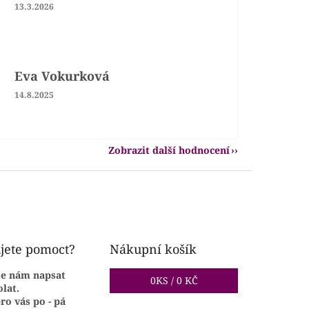
Hodnocení obchodu je 5 z 5 hvězdiček.
13.3.2026
Eva Vokurková
Hodnocení obchodu je 5 z 5 hvězdiček.
14.8.2025
Zobrazit další hodnocení
jete pomoct?
Nákupní košík
se nám napsat
0
KS /
0 KČ
lat.
ro vás po - pá