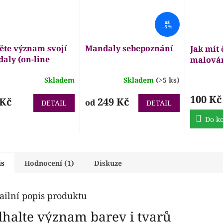
až
–5 %
ěte význam svojí
Mandaly sebepoznání
Jak mít 
aly (on-line
malová
ání)
Skladem
Skladem
(>5 ks)
ěrné
Průměrné
Průměrn
ocení
hodnocení
hodnocen
100 Kč
uktu
 Kč
produktu
249 Kč
produktu
od
DETAIL
DETAIL
je
je
4,8
5,0
Do ko
z
z
5
5
iček.
hvězdiček.
hvězdiček
is
Hodnocení (1)
Diskuze
ailní popis produktu
halte význam barev i tvarů