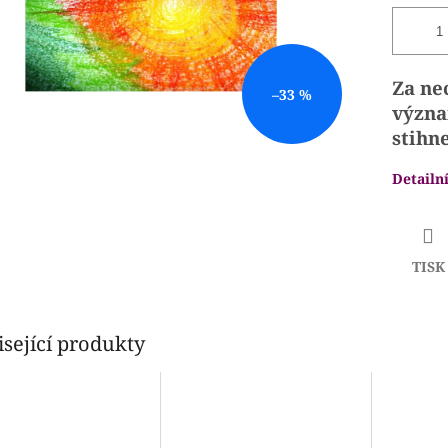
Za ne
–33 %
význa
stihn
Detailn
TISK
sející produkty