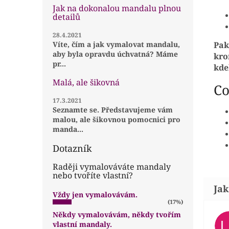
Jak na dokonalou mandalu plnou
detailů
28.4.2021
Pak
Víte, čím a jak vymalovat mandalu,
aby byla opravdu úchvatná? Máme
kro
pr...
kde
Malá, ale šikovná
Co
17.3.2021
Seznamte se. Představujeme vám
malou, ale šikovnou pomocnici pro
manda...
Dotazník
Raději vymalováváte mandaly
nebo tvoříte vlastní?
Vždy jen vymalovávám.
(17%)
Někdy vymalovávám, někdy tvořím
vlastní mandaly.