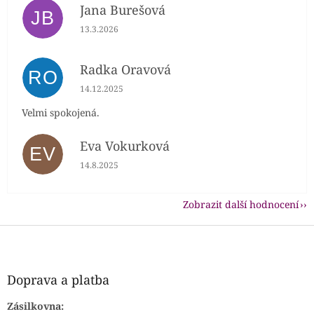
Jana Burešová
JB
Hodnocení obchodu je 5 z 5 hvězdiček.
13.3.2026
Radka Oravová
RO
Hodnocení obchodu je 5 z 5 hvězdiček.
14.12.2025
Velmi spokojená.
Eva Vokurková
EV
Hodnocení obchodu je 5 z 5 hvězdiček.
14.8.2025
Zobrazit další hodnocení
Z
á
p
a
Doprava a platba
t
í
Zásilkovna: