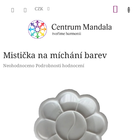
Přejít
NÁKU
na
CZK
obsah
KOŠÍK
Mistička na míchání barev
Průměrné
Neohodnoceno
Podrobnosti hodnocení
hodnocení
produktu
je
0,0
z
5
hvězdiček.