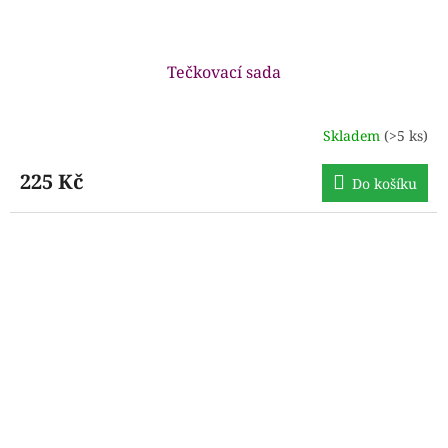
Tečkovací sada
Skladem
(>5 ks)
Průměrné
hodnocení
produktu
225 Kč
Do košíku
je
5,0
z
5
hvězdiček.