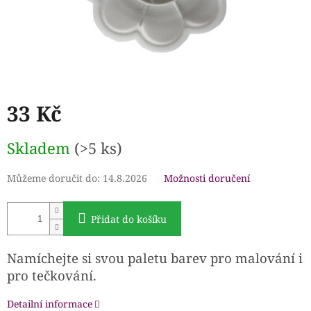
33 Kč
Měrná
Skladem
(>5 ks)
cena:
Můžeme doručit do:
14.8.2026
Možnosti doručení
Přidat do košíku
Namíchejte si svou paletu barev pro malování i
pro tečkování.
Detailní informace