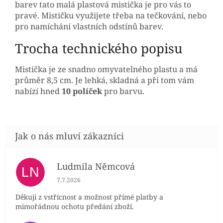
barev tato malá plastová mistička je pro vás to
pravé. Mističku využijete
třeba na tečkování, nebo
pro namíchání vlastních odstínů barev.
Trocha technického popisu
Mistička je ze snadno omyvatelného plastu a má
průměr 8,5 cm.
Je lehká, skladná a při tom vám
nabízí hned
10 políček
pro barvu.
Ludmila Němcová
LN
Hodnocení obchodu je 5 z 5 hvězdiček.
7.7.2026
Děkuji z vstřícnost a možnost přímé platby a
mimořádnou ochotu předání zboží.