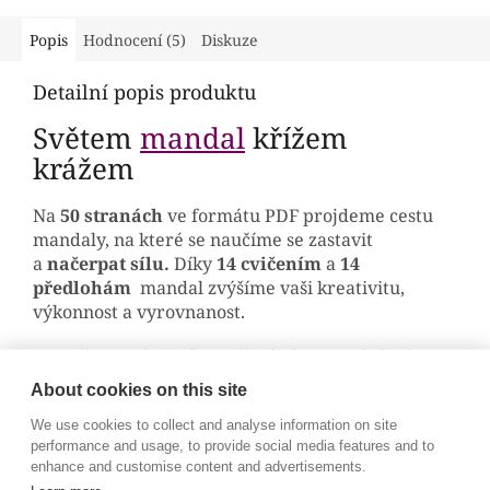
Popis
Hodnocení (5)
Diskuze
Detailní popis produktu
Světem
mandal
křížem
krážem
Na
50 stranách
ve formátu PDF projdeme cestu
mandaly, na které se naučíme se zastavit
a
načerpat sílu.
Díky
14 cvičením
a
14
předlohám
mandal zvýšíme vaši kreativitu,
výkonnost a vyrovnanost.
Na našem webu je
ke stažení zdarma
, ale budeme
rádi, když podpoříte naši činnost a koupíte si ji za
About cookies on this site
symbolický poplatek.
We use cookies to collect and analyse information on site
S e-bookem získáte
performance and usage, to provide social media features and to
enhance and customise content and advertisements.