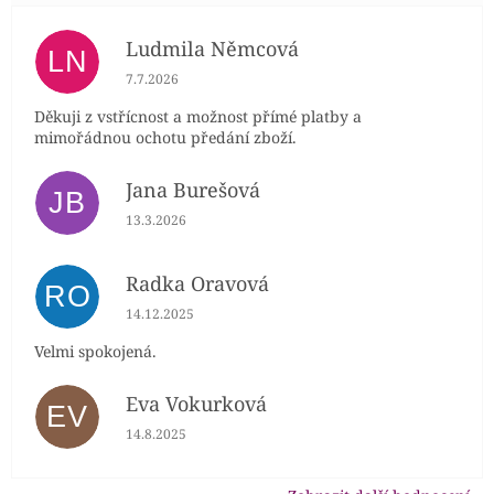
Ludmila Němcová
LN
Hodnocení obchodu je 5 z 5 hvězdiček.
7.7.2026
Děkuji z vstřícnost a možnost přímé platby a
mimořádnou ochotu předání zboží.
Jana Burešová
JB
Hodnocení obchodu je 5 z 5 hvězdiček.
13.3.2026
Radka Oravová
RO
Hodnocení obchodu je 5 z 5 hvězdiček.
14.12.2025
Velmi spokojená.
Eva Vokurková
EV
Hodnocení obchodu je 5 z 5 hvězdiček.
14.8.2025