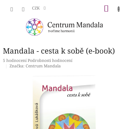
Přejít
NÁKU
na
CZK
obsah
KOŠÍK
Mandala - cesta k sobě (e-book)
Průměrné
5 hodnocení
Podrobnosti hodnocení
hodnocení
Značka:
Centrum Mandala
produktu
je
4,2
z
5
hvězdiček.