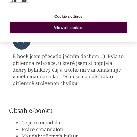
Tipy jak pracovat s mandalou
Learn more
Předlohy mandal k vymalování
Bezpečného průvodce rozlehlým světem
Cookie settings
mandal
Allow all cookies
EŽ
Ester Židková
E-book jsem přečetla jedním dechem :-). Byla to
příjemná relaxace, u které jsem si popíjela
dobrý bylinkový čaj a u toho mi v aromalampě
voněla mandarinka. Těším se na další takto
příjemně strávenou chvilku.
Obsah e-booku
Co je to mandala
Práce s mandalou
Mandaly různých kultur