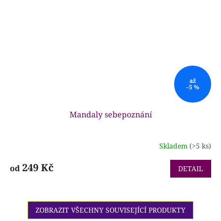
až
–5 %
Mandaly sebepoznání
Skladem
(>5 ks)
Průměrné
hodnocení
produktu
249 Kč
od
DETAIL
je
4,8
z
5
ZOBRAZIT VŠECHNY SOUVISEJÍCÍ PRODUKTY
hvězdiček.