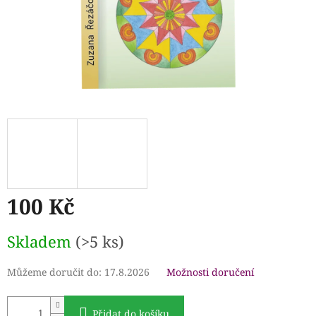
100 Kč
Měrná
Skladem
(>5 ks)
cena:
Můžeme doručit do:
17.8.2026
Možnosti doručení
Přidat do košíku