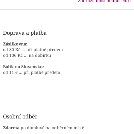
Zobrazit další hodnocení
Z
á
p
a
Doprava a platba
t
í
Zásilkovna:
od 80 Kč ... při platbě předem
od 106 Kč ... na dobírku
Balík na Slovensko:
od 11 € ... při platbě předem
Osobní odběr
Zdarma
po domluvě na odběrném místě