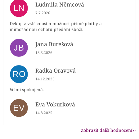
Ludmila Němcová
LN
Hodnocení obchodu je 5 z 5 hvězdiček.
7.7.2026
Děkuji z vstřícnost a možnost přímé platby a
mimořádnou ochotu předání zboží.
Jana Burešová
JB
Hodnocení obchodu je 5 z 5 hvězdiček.
13.3.2026
Radka Oravová
RO
Hodnocení obchodu je 5 z 5 hvězdiček.
14.12.2025
Velmi spokojená.
Eva Vokurková
EV
Hodnocení obchodu je 5 z 5 hvězdiček.
14.8.2025
Zobrazit další hodnocení