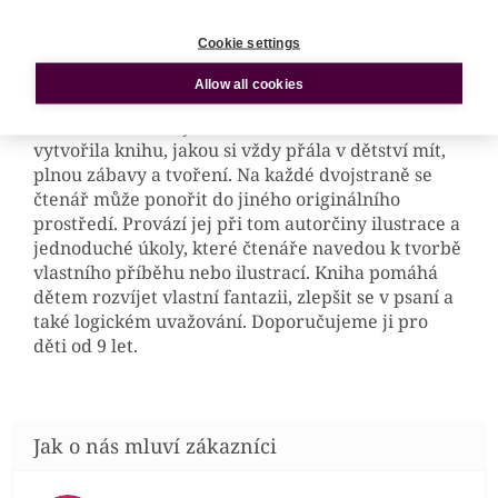
nekonečné a je jen na vás, za jakým
dobrodružstvím se vydáte.
Cookie settings
Kniha dětských snů
Allow all cookies
Česká autorka a výtvarnice Blanka Kochová
vytvořila knihu, jakou si vždy přála v dětství mít,
plnou zábavy a tvoření. Na každé dvojstraně se
čtenář může ponořit do jiného originálního
prostředí. Provází jej při tom autorčiny ilustrace a
jednoduché úkoly, které čtenáře navedou k tvorbě
vlastního příběhu nebo ilustrací. Kniha pomáhá
dětem rozvíjet vlastní fantazii, zlepšit se v psaní a
také logickém uvažování. Doporučujeme ji pro
děti od 9 let.