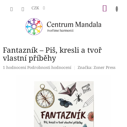
Přejít
NÁKU
na
CZK
obsah
KOŠÍK
Fantazník – Piš, kresli a tvoř
vlastní příběhy
Průměrné
1 hodnocení
Podrobnosti hodnocení
Značka:
Zoner Press
hodnocení
produktu
je
5,0
z
5
hvězdiček.