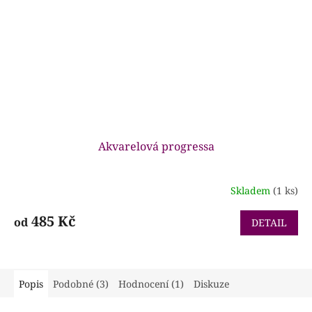
Akvarelová progressa
Skladem
(1 ks)
Průměrné
hodnocení
produktu
485 Kč
od
DETAIL
je
5,0
z
5
Popis
Podobné (3)
Hodnocení (1)
Diskuze
hvězdiček.