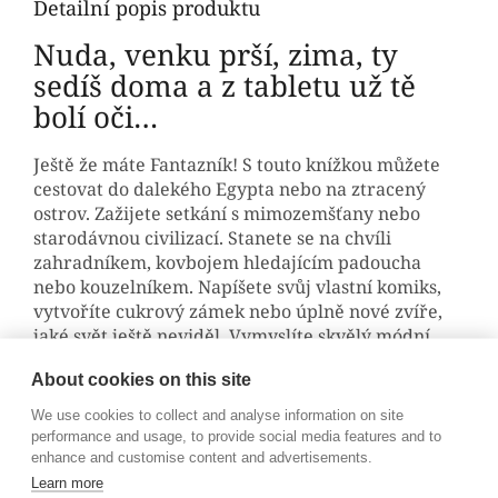
Detailní popis produktu
Nuda, venku prší, zima, ty
sedíš doma a z tabletu už tě
bolí oči…
Ještě že máte Fantazník! S touto knížkou můžete
cestovat do dalekého Egypta nebo na ztracený
ostrov. Zažijete setkání s mimozemšťany nebo
starodávnou civilizací. Stanete se na chvíli
zahradníkem, kovbojem hledajícím padoucha
nebo kouzelníkem. Napíšete svůj vlastní komiks,
vytvoříte cukrový zámek nebo úplně nové zvíře,
jaké svět ještě neviděl. Vymyslíte skvělý módní
návrh a vyrazíte na přehlídku, můžete zažít akční
About cookies on this site
dobrodružství jako ninja nebo se jen tak
poflakovat na pláži a sbírat mušle.
We use cookies to collect and analyse information on site
performance and usage, to provide social media features and to
Díky Fantazníku můžete být, kdo chcete, kde
enhance and customise content and advertisements.
chcete, a dělat, co vás napadne. Možnosti jsou
Learn more