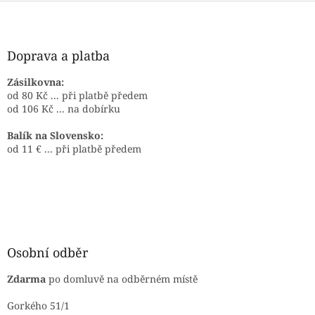
Z
á
p
a
Doprava a platba
t
í
Zásilkovna:
od 80 Kč ... při platbě předem
od 106 Kč ... na dobírku
Balík na Slovensko:
od 11 € ... při platbě předem
Osobní odběr
Zdarma
po domluvě na odběrném místě
Gorkého 51/1