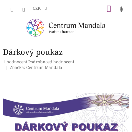
Přejít
NÁKU
na
CZK
obsah
KOŠÍK
Dárkový poukaz
Průměrné
1 hodnocení
Podrobnosti hodnocení
hodnocení
Značka:
Centrum Mandala
produktu
je
5,0
z
5
hvězdiček.