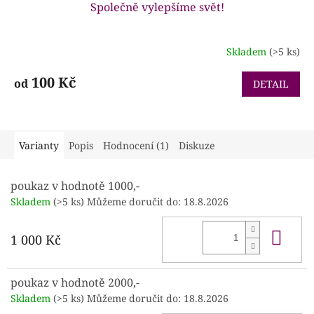
Společně vylepšíme svět!
Skladem
(>5 ks)
Průměrné
hodnocení
produktu
100 Kč
od
DETAIL
je
4,6
z
5
Varianty
Popis
Hodnocení (1)
Diskuze
hvězdiček.
poukaz v hodnotě 1000,-
Skladem
(>5 ks)
Můžeme doručit do:
18.8.2026
Do 
1 000 Kč
poukaz v hodnotě 2000,-
Skladem
(>5 ks)
Můžeme doručit do:
18.8.2026