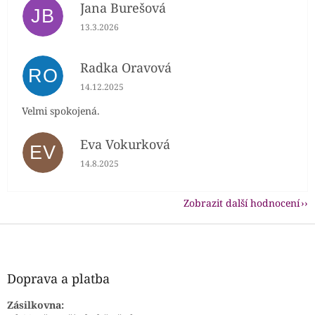
Jana Burešová
JB
Hodnocení obchodu je 5 z 5 hvězdiček.
13.3.2026
Radka Oravová
RO
Hodnocení obchodu je 5 z 5 hvězdiček.
14.12.2025
Velmi spokojená.
Eva Vokurková
EV
Hodnocení obchodu je 5 z 5 hvězdiček.
14.8.2025
Zobrazit další hodnocení
Z
á
p
a
Doprava a platba
t
í
Zásilkovna: