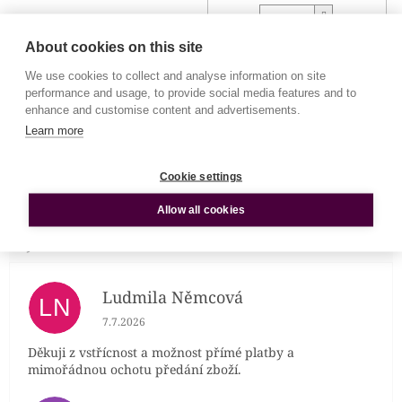
Do 
2 000 Kč
About cookies on this site
We use cookies to collect and analyse information on site
poukaz v hodnotě 3000,-
performance and usage, to provide social media features and to
Skladem
(>5 ks)
Můžeme doručit do:
18.8.2026
enhance and customise content and advertisements.
Learn more
Do 
3 000 Kč
Cookie settings
Allow all cookies
Ludmila Němcová
LN
Hodnocení obchodu je 5 z 5 hvězdiček.
7.7.2026
Děkuji z vstřícnost a možnost přímé platby a
mimořádnou ochotu předání zboží.