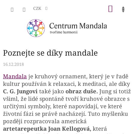
Přejít
NÁKU
na
CZK
obsah
KOŠÍK
Poznejte se díky mandale
16.12.2018
Mandala
je kruhový ornament, který je v řadě
kultur používán k relaxaci, k meditaci, ale díky
C. G. Jungovi
také jako
obraz duše.
Jung si totiž
všiml, že lidé spontáně tvoří kruhové obrazce s
určitými symboly, které napovídají, ve které
životní fázi se právě nacházejí. Tuto myšlenku
později rozpracovala americká
artetarepeutka Joan Kellogová,
která