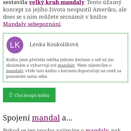
sestavila
velký kruh
mandaly
Tento úžasný
.
koncept za jejího života neopustil Ameriku, ale
dnes se s ním můžete seznámit v knížce
Mandaly sebepoznání
.
LK
Lenka Koukolíková
Knihu jsem přečetla takřka jedním dechem a teď už jen
zkoumám a vybarvuji své
mandaly
. Všem zájemcům o
mandaly
, vřele tuto knihu s kartami doporučuji na cestě za
poznáním sama sebe.
Chci koupit knihu
Spojení
mandal
a...
Pokud se jen trochu zajímáte o
mandaly
, pak