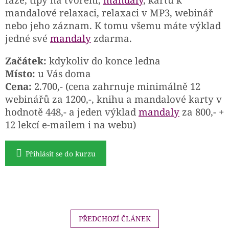
mandalové relaxaci, relaxaci v MP3, webinář
nebo jeho záznam. K tomu všemu máte výklad
jedné své
mandaly
zdarma.
Začátek:
kdykoliv do konce ledna
Místo:
u Vás doma
Cena:
2.700,- (cena zahrnuje minimálně 12
webinářů za 1200,-, knihu a mandalové karty v
hodnotě 448,- a jeden výklad
mandaly
za 800,- +
12 lekcí e-mailem i na webu)
Přihlásit se do kurzu
PŘEDCHOZÍ ČLÁNEK