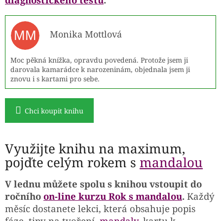
MM
Monika Mottlová
Moc pěkná knížka, opravdu povedená. Protože jsem ji
darovala kamarádce k narozeninám, objednala jsem ji
znovu i s kartami pro sebe.
Chci koupit knihu
Využijte knihu na maximum,
pojďte celým rokem s
mandalou
V lednu můžete spolu s knihou vstoupit do
ročního
on-line kurzu Rok s mandalou
.
Každý
měsíc dostanete lekci, která obsahuje popis
fáze, tipy na tvoření,
mandaly
, kartu k