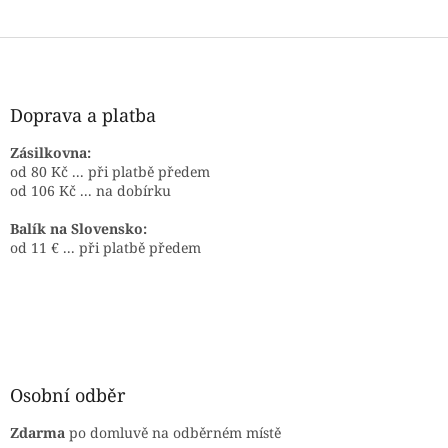
Z
á
p
a
Doprava a platba
t
í
Zásilkovna:
od 80 Kč ... při platbě předem
od 106 Kč ... na dobírku
Balík na Slovensko:
od 11 € ... při platbě předem
Osobní odběr
Zdarma
po domluvě na odběrném místě