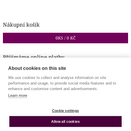
Nákupní košík
0
KS /
0 KČ
Přijímáme online platby
About cookies on this site
We use cookies to collect and analyse information on site
performance and usage, to provide social media features and to
enhance and customise content and advertisements.
Learn more
Vytvořil Shoptet
Cookie settings
Copyright 2026
E-shop Centra Mandala
. Všechna práva
vyhrazena.
Allow all cookies