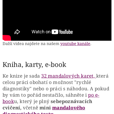
Další videa najdete na našem
youtube kanále
.
Kniha, karty, e-book
Ke knize je sada
32 mandalových karet,
která
celou práci obohatí o možnost "rychlé
diagnostiky" nebo o práci s náhodou. A pokud
by vám to pořád nestačilo, sáhněte i
po e-
book
u, který je plný
sebepoznávacích
cvičení,
včetně
mini
mandalového
diagnostického testu
.