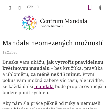
Přejít
NÁKU
na
CZK
obsah
KOŠÍK
Mandala neomezených možností
19.2.2020
Dneska vám ukážu,
jak vytvořit pravidelnou
květinovou mandalu
– bez kružítka, pravítka
a úhloměru,
za méně než 15 minut.
První
pokus vám možná zabere víc času, ale uvidíte,
že každá další
mandala
bude propracovanější a
budete ji mít rychleji.
Aby nám šla práce pěkně od ruky a nemuseli