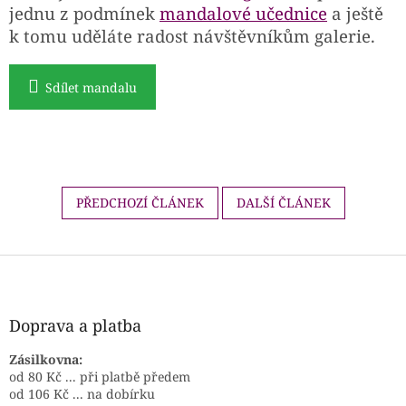
jednu z podmínek
mandalové učednice
a ještě
k tomu uděláte radost návštěvníkům galerie.
Sdílet mandalu
PŘEDCHOZÍ ČLÁNEK
DALŠÍ ČLÁNEK
Z
á
p
a
Doprava a platba
t
í
Zásilkovna:
od 80 Kč ... při platbě předem
od 106 Kč ... na dobírku