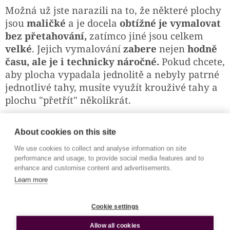
Možná už jste narazili na to, že některé plochy
jsou
maličké
a je docela
obtížné je vymalovat
bez přetahování,
zatímco jiné jsou celkem
velké
. Jejich vymalování
zabere
nejen
hodně
času, ale je i technicky náročné.
Pokud chcete,
aby plocha vypadala jednolitě a nebyly patrné
jednotlivé tahy, musíte využít krouživé tahy a
plochu "přetřít" několikrát.
Je ale i jednodušší způsob jak dosáhnout
About cookies on this site
krásného efektu, jak snadno a rychle
vystínovat velkou plochu bez viditelných tahů.
We use cookies to collect and analyse information on site
performance and usage, to provide social media features and to
Stačí
zkombinovat několik běžně dostupných
enhance and customise content and advertisements.
technik.
Learn more
Cookie settings
Kouzlíme na papíře
Allow all cookies