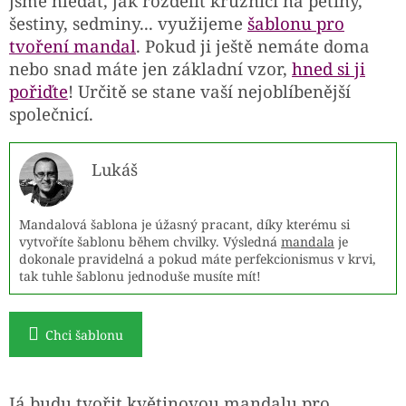
jsme hledat, jak rozdělit kružnici na pětiny,
šestiny, sedminy... využijeme
šablonu pro
tvoření mandal
. Pokud ji ještě nemáte doma
nebo snad máte jen základní vzor,
hned si ji
pořiďte
! Určitě se stane vaší nejoblíbenější
společnicí.
Lukáš
L
Mandalová šablona je úžasný pracant, díky kterému si
vytvoříte šablonu během chvilky. Výsledná
mandala
je
dokonale pravidelná a pokud máte perfekcionismus v krvi,
tak tuhle šablonu jednoduše musíte mít!
Chci šablonu
Já budu tvořit květinovou mandalu pro